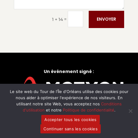
ENVOYER
=
1 + 14
Un événement signé :
Le site web du Tour de l'Île d'Orléans utilise des cookies pour
nous aider à optimiser l'expérience de nos visiteurs. En
utilisant notre site Web, vous acceptez nos
Conditions
d'utilisation
et notre
Politique de confidentialité
.
ÉPREUVES
Accepter tous les cookies
Balade gourmande
Continuer sans les cookies
Course ou marche