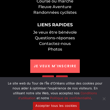
Course ou marche
Fleuve Aventure
Randonnées cyclistes
LIENS RAPIDES
Je veux être bénévole
Questions-réponses
Contactez-nous
Photos
JE VEUX M'INSCRIRE
Le site web du Tour de l'Île d'Orléans utilise des cookies pour
nous aider à optimiser l'expérience de nos visiteurs. En
utilisant notre site Web, vous acceptez nos
Conditions
d'utilisation
et notre
Politique de confidentialité
.
TOUR DE L'ÎLE D'ORLÉANS | ©2026. Tous droits
réservés. Site web par
Mordicus
.
Accepter tous les cookies